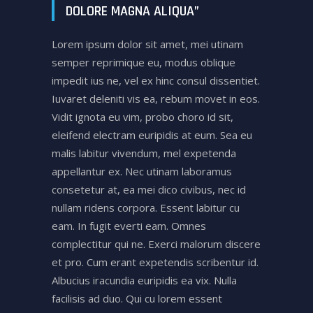
DOLORE MAGNA ALIQUA”
Lorem ipsum dolor sit amet, mei utinam
semper reprimique eu, modus oblique
impedit ius ne, vel ex hinc consul dissentiet.
Iuvaret deleniti vis ea, rebum movet in eos.
Vidit ignota eu vim, probo choro id sit,
eleifend electram euripidis at eum. Sea eu
malis labitur vivendum, mel expetenda
appellantur ex. Nec utinam laboramus
consetetur at, ea mei dico civibus, nec id
nullam ridens corpora. Essent labitur cu
eam. In fugit everti eam. Omnes
complectitur qui ne. Exerci malorum discere
et pro. Cum erant expetendis scribentur id.
Albucius iracundia euripidis ea vix. Nulla
facilisis ad duo. Qui cu lorem essent