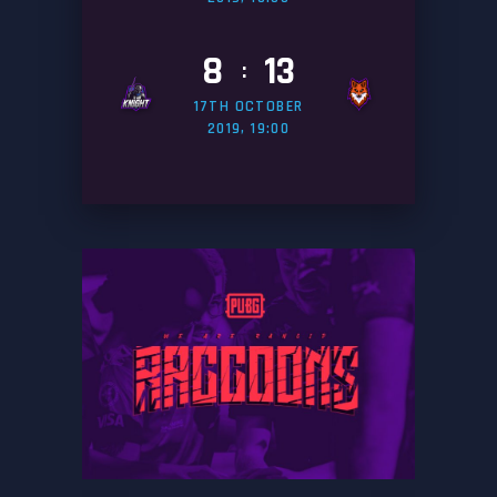
8
13
:
17TH OCTOBER
2019, 19:00