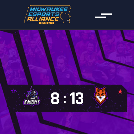
8
13
: