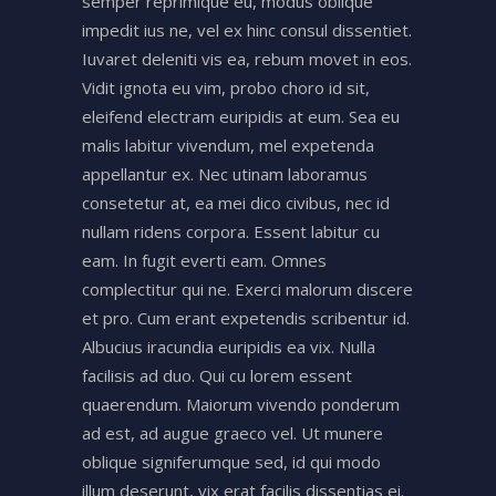
semper reprimique eu, modus oblique
impedit ius ne, vel ex hinc consul dissentiet.
Iuvaret deleniti vis ea, rebum movet in eos.
Vidit ignota eu vim, probo choro id sit,
eleifend electram euripidis at eum. Sea eu
malis labitur vivendum, mel expetenda
appellantur ex. Nec utinam laboramus
consetetur at, ea mei dico civibus, nec id
nullam ridens corpora. Essent labitur cu
eam. In fugit everti eam. Omnes
complectitur qui ne. Exerci malorum discere
et pro. Cum erant expetendis scribentur id.
Albucius iracundia euripidis ea vix. Nulla
facilisis ad duo. Qui cu lorem essent
quaerendum. Maiorum vivendo ponderum
ad est, ad augue graeco vel. Ut munere
oblique signiferumque sed, id qui modo
illum deserunt, vix erat facilis dissentias ei.